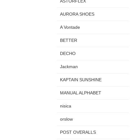
ASTORFLEX
AURORA SHOES
A Vontade
BETTER
DECHO
Jackman
KAPTAIN SUNSHINE
MANUAL ALPHABET
nisica
orslow
POST OVERALLS