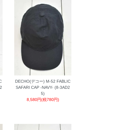
C
DECHO(デコー) M-52 FABLIC
D2
SAFARI CAP -NAVY- (8-3AD2
5)
8,580円(税780円)