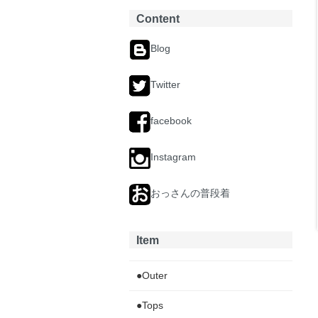
Content
Blog
Twitter
facebook
Instagram
おっさんの普段着
Item
●Outer
●Tops