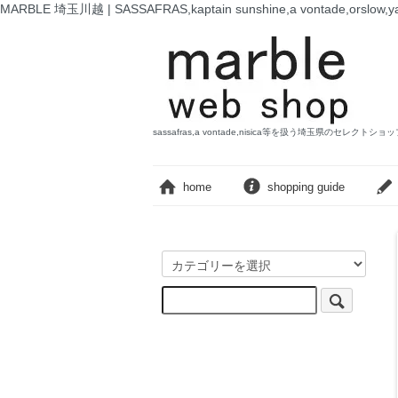
MARBLE 埼玉川越 | SASSAFRAS,kaptain sunshine,a vontade,o
sassafras,a vontade,nisica等を扱う埼玉県のセレクトショ
home
shopping guide