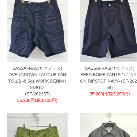
SASSAFRAS(ササフラス)
SASSAFRAS(ササフラス)
OVERGROWN FATIGUE PAN
SEED BOMB PANTS 1/2 -NY
TS 1/2 -8.5oz WORK DENIM I
ON RIPSTOP NAVY- (SF-26
NDIGO-
58)
(SF-262357)
35,200円(税3,200円)
35,200円(税3,200円)