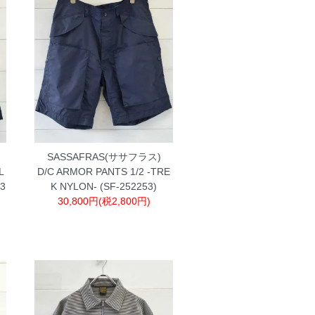
SASSAFRAS(ササフラス)
L
D/C ARMOR PANTS 1/2 -TRE
23
K NYLON- (SF-252253)
30,800円(税2,800円)