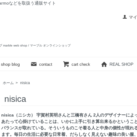
rslow,yarmoなどを取扱う通販サイト
マ
ップ marble web shop / マーブル オンラインショップ
shop blog
REAL SHOP
contact
cart check
ホーム
>
nisica
nisica
nisica（ニシカ） 宇賀村英明さんと三橋有さん 2人のデザイナー
あたって心掛けていることは、いかに上手に引き算出来るかというこ
バランスが取れている。そういうものこそ着る人と中身の個性が現れ
ます。毎日の生活に必要な日常着、だらしなく見えない趣味の良い服