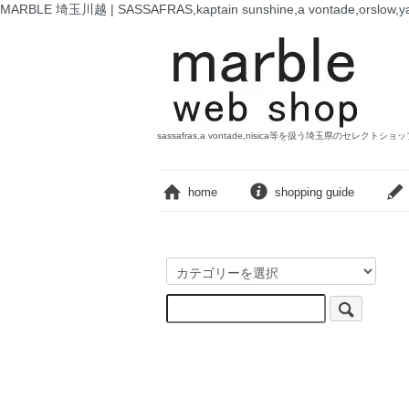
MARBLE 埼玉川越 | SASSAFRAS,kaptain sunshine,a vontade,o
sassafras,a vontade,nisica等を扱う埼玉県のセレクトショ
home
shopping guide