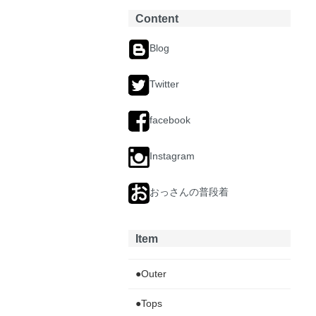
Content
Blog
Twitter
facebook
Instagram
おっさんの普段着
Item
●Outer
●Tops