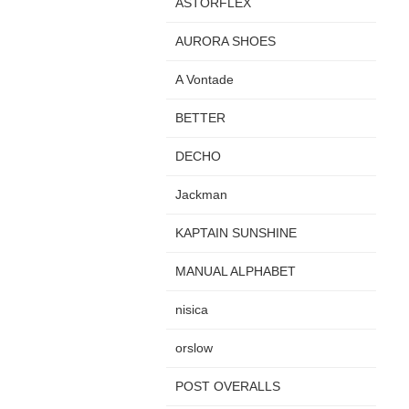
ASTORFLEX
AURORA SHOES
A Vontade
BETTER
DECHO
Jackman
KAPTAIN SUNSHINE
MANUAL ALPHABET
nisica
orslow
POST OVERALLS