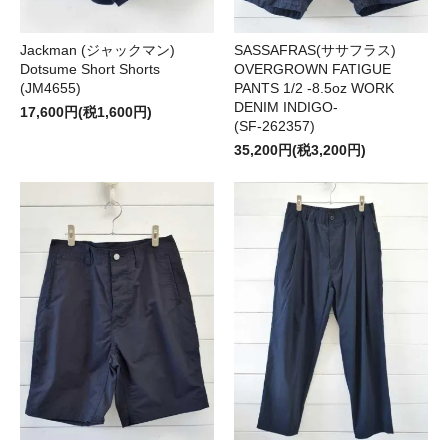
Jackman (ジャックマン)
SASSAFRAS(ササフラス)
Dotsume Short Shorts
OVERGROWN FATIGUE
(JM4655)
PANTS 1/2 -8.5oz WORK
DENIM INDIGO-
17,600円(税1,600円)
(SF-262357)
35,200円(税3,200円)