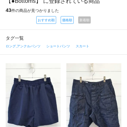
【●Bottoms】 に登録されている商品
43
件の商品が見つかりました
おすすめ順
価格順
新着順
タグ一覧
ロング,アンクルパンツ
ショートパンツ
スカート