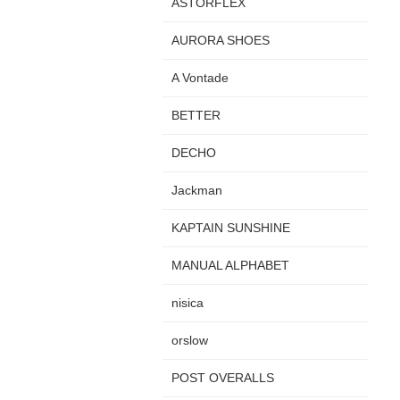
ASTORFLEX
AURORA SHOES
A Vontade
BETTER
DECHO
Jackman
KAPTAIN SUNSHINE
MANUAL ALPHABET
nisica
orslow
POST OVERALLS