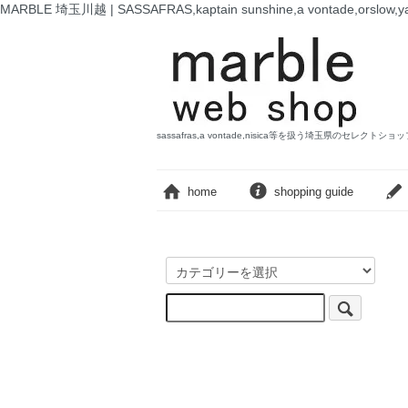
MARBLE 埼玉川越 | SASSAFRAS,kaptain sunshine,a vontade,o
sassafras,a vontade,nisica等を扱う埼玉県のセレクトショ
home
shopping guide