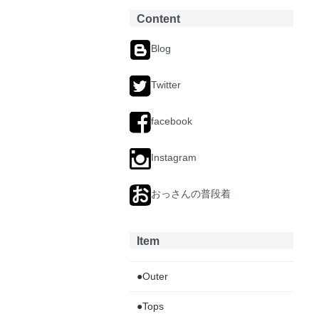
Content
Blog
Twitter
facebook
Instagram
おっさんの普段着
Item
●Outer
●Tops