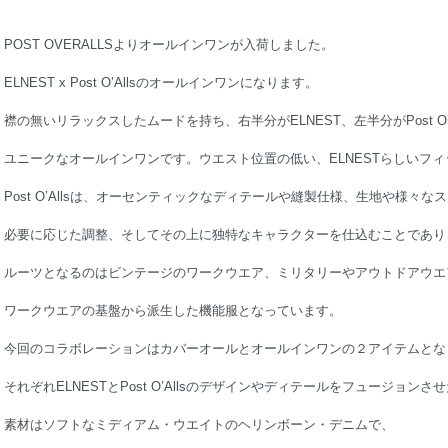
POST OVERALLSよりオールインワンが入荷しました。
ELNEST x Post O’Allsのオールインワンになります。
襟の無いリラックスしたムードを持ち、右半分がELNEST、左半分がPost O
ユニークなオールインワンです。ウエスト位置の低い、ELNESTらしいフ
Post O’Allsは、オーセンティックなディテールや縫製仕様、生地や様々
必要に応じた調整、そしてその上に独特なキャラクターを仕込むことであり
ルーツとなるのはビンテージのワークウエア、ミリタリーやアウトドアウエ
ワークウエアの基盤から派生した機能服となっています。
今回のコラボレーションはカバーオールとオールインワンの２アイテムとな
それぞれELNESTとPost O’Allsのデザインやディテールをフュージョ
素材はソフトなミディアム・ウエイトのヘリンボーン・デニムで、