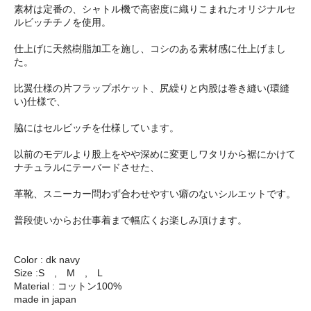
素材は定番の、シャトル機で高密度に織りこまれたオリジナルセ
ルビッチチノを使用。
仕上げに天然樹脂加工を施し、コシのある素材感に仕上げまし
た。
比翼仕様の片フラップポケット、尻繰りと内股は巻き縫い(環縫
い)仕様で、
脇にはセルビッチを仕様しています。
以前のモデルより股上をやや深めに変更しワタリから裾にかけて
ナチュラルにテーバードさせた、
革靴、スニーカー問わず合わせやすい癖のないシルエットです。
普段使いからお仕事着まで幅広くお楽しみ頂けます。
Color : dk navy
Size :S , M , L
Material : コットン100%
made in japan