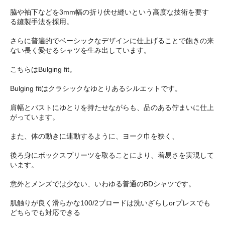
脇や袖下などを3mm幅の折り伏せ縫いという高度な技術を要す
る縫製手法を採用。
さらに普遍的でベーシックなデザインに仕上げることで飽きの来
ない長く愛せるシャツを生み出しています。
こちらはBulging fit。
Bulging fitはクラシックなゆとりあるシルエットです。
肩幅とバストにゆとりを持たせながらも、品のある佇まいに仕上
がっています。
また、体の動きに連動するように、ヨーク巾を狭く、
後ろ身にボックスプリーツを取ることにより、着易さを実現して
います。
意外とメンズでは少ない、いわゆる普通のBDシャツです。
肌触りが良く滑らかな100/2ブロードは洗いざらしorプレスでも
どちらでも対応できる