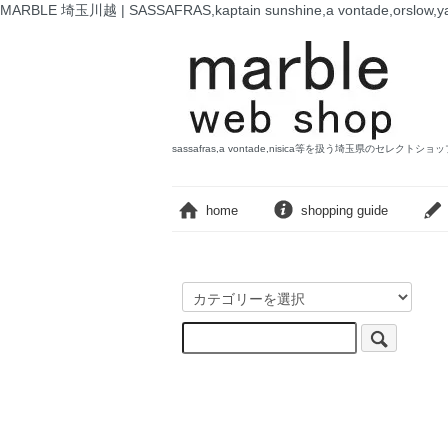
MARBLE 埼玉川越 | SASSAFRAS,kaptain sunshine,a vontade,o
sassafras,a vontade,nisica等を扱う埼玉県のセレクトショ
home
shopping guide