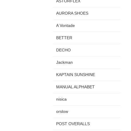
ASTORFLEX
AURORA SHOES
A Vontade
BETTER
DECHO
Jackman
KAPTAIN SUNSHINE
MANUAL ALPHABET
nisica
orslow
POST OVERALLS