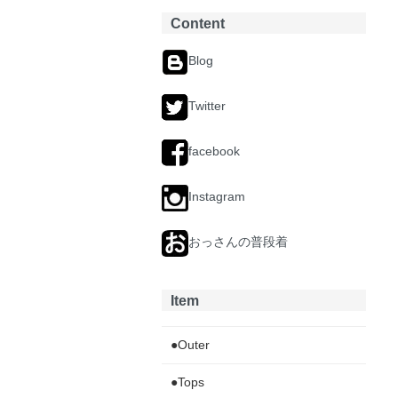
Content
Blog
Twitter
facebook
Instagram
おっさんの普段着
Item
●Outer
●Tops