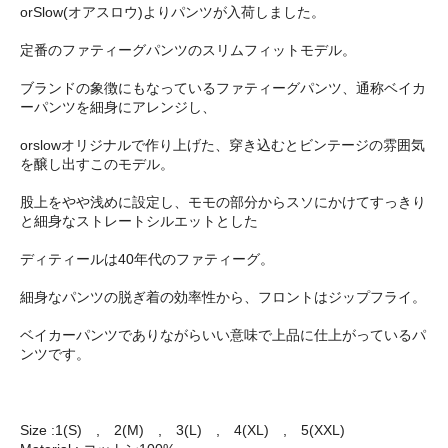
orSlow(オアスロウ)よりパンツが入荷しました。
定番のファティーグパンツのスリムフィットモデル。
ブランドの象徴にもなっているファティーグパンツ、通称ベイカ
ーパンツを細身にアレンジし、
orslowオリジナルで作り上げた、穿き込むとビンテージの雰囲気
を醸し出すこのモデル。
股上をやや浅めに設定し、モモの部分からスソにかけてすっきり
と細身なストレートシルエットとした
ディティールは40年代のファティーグ。
細身なパンツの脱ぎ着の効率性から、フロントはジップフライ。
ベイカーパンツでありながらいい意味で上品に仕上がっているパ
ンツです。
Size :1(S) , 2(M) , 3(L) , 4(XL) , 5(XXL)