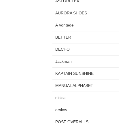
ASTORFLEX
AURORA SHOES
A Vontade
BETTER
DECHO
Jackman
KAPTAIN SUNSHINE
MANUAL ALPHABET
nisica
orslow
POST OVERALLS