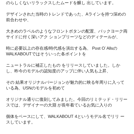
のらしくないリラックスしたムードを醸し 出しています。
デザインされた当時のトレンドであった、Aラインを持つ深めの
前合わせや、
大きめのラペルのようなフロントボタンの配置、バックヨーク両
サイドに付く深いアク ションプリーツなどのディテールが、
時に必要以上の存在感/時代感を演出する為、 Post O`Allsの
WALKABOUTではそういった各ポイントを
ニュートラルに補正したもの をリリースしていました。しか
し、昨今のモデルの認知度のアップに伴い人気も上昇、
その 結果オリジナルバージョンが魅力的に映る年周りに入って
いる為、USNのモデルを初めて
オリジナル通りに復刻してみました。今回のリミテッド・リリー
スでは、デザイナーの大淵 が⻑年着ているお気に入りの
個体をベースにして、WALKABOUT 4というモデル名でリリ ー
スしています。