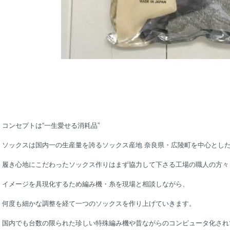
コンセプトは“一生愛せる消耗品”
ソックスは国内一の生産量を誇るソックス産地 奈良県・広陵町を中心とし
履き心地にこだわったソックス作りはまず協力して下さる工場の職人の方々
イメージを具現化するため編み機・糸を現場と相談しながら、
何度も細かな調整を経て一つのソックスを作り上げていきます。
国内でも台数の限られた珍しい特殊編み機や昔ながらのコンピュータ化され