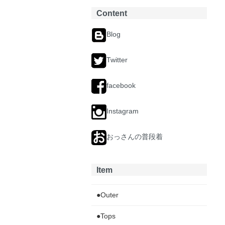
Content
Blog
Twitter
facebook
Instagram
おっさんの普段着
Item
●Outer
●Tops