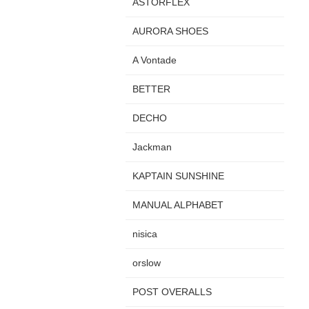
ASTORFLEX
AURORA SHOES
A Vontade
BETTER
DECHO
Jackman
KAPTAIN SUNSHINE
MANUAL ALPHABET
nisica
orslow
POST OVERALLS