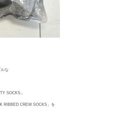
ブルな
Y SOCKS」
 RIBBED CREW SOCKS」を
。