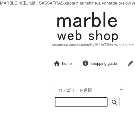
MARBLE 埼玉川越 | SASSAFRAS,kaptain sunshine,a vontade,o
sassafras,a vontade,nisica等を扱う埼玉県のセレクトショ
home
shopping guide