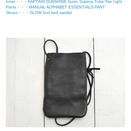
Inner・・・KAPTAIN SUNSHINE Suvin Supima Tube Tee Light
Pants・・・MANUAL ALPHABET ESSENTIALS PANT
Shoes・・・SLOW foot bed sandal