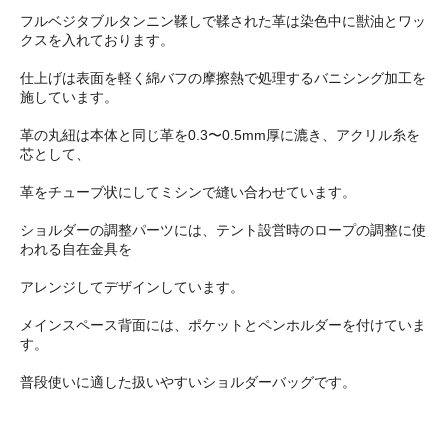
フルベジタブルタンニン鞣しで鞣された革は染色中に獣油とワッ
クスを入れております。
仕上げは表面を軽く綿バフの摩擦熱で処理するバニシング加工を
施しています。
革の丸紐は本体と同じ革を0.3〜0.5mm厚に漉き、アクリル糸を
芯として、
革をチューブ状にしてミシンで縫い合わせています。
ショルダーの調整パーツには、テント設営時のロープの調整に使
われる自在金具を
アレンジしてデザインしています。
メインスペース背面には、ポケットとペンホルダーを付けていま
す。
普段使いに適した扱いやすいショルダーバッグです。