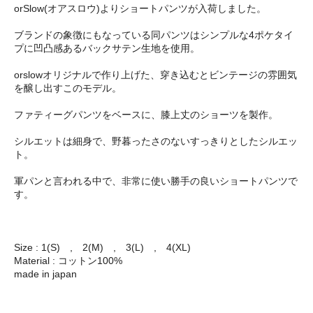
orSlow(オアスロウ)よりショートパンツが入荷しました。
ブランドの象徴にもなっている同パンツはシンプルな4ポケタイ
プに凹凸感あるバックサテン生地を使用。
orslowオリジナルで作り上げた、穿き込むとビンテージの雰囲気
を醸し出すこのモデル。
ファティーグパンツをベースに、膝上丈のショーツを製作。
シルエットは細身で、野暮ったさのないすっきりとしたシルエッ
ト。
軍パンと言われる中で、非常に使い勝手の良いショートパンツで
す。
Size : 1(S) , 2(M) , 3(L) , 4(XL)
Material : コットン100%
made in japan