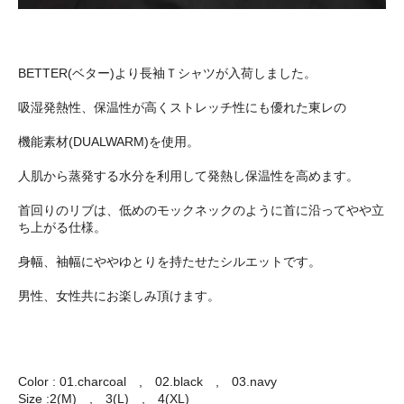
BETTER(ベター)より長袖Ｔシャツが入荷しました。
吸湿発熱性、保温性が高くストレッチ性にも優れた東レの
機能素材(DUALWARM)を使用。
人肌から蒸発する水分を利用して発熱し保温性を高めます。
首回りのリブは、低めのモックネックのように首に沿ってやや立
ち上がる仕様。
身幅、袖幅にややゆとりを持たせたシルエットです。
男性、女性共にお楽しみ頂けます。
Color : 01.charcoal , 02.black , 03.navy
Size :2(M) , 3(L) , 4(XL)