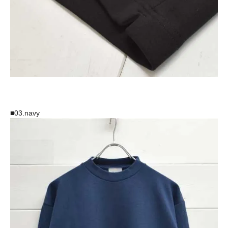
■03.navy