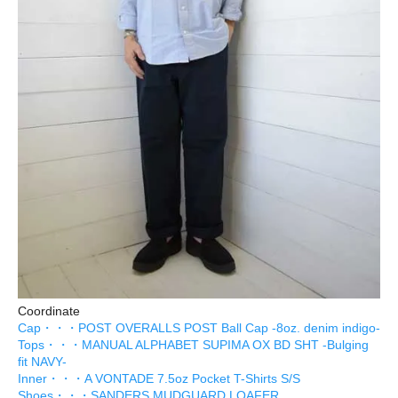
Coordinate
Cap・・・POST OVERALLS POST Ball Cap -8oz. denim indigo-
Tops・・・MANUAL ALPHABET SUPIMA OX BD SHT -Bulging
fit NAVY-
Inner・・・A VONTADE 7.5oz Pocket T-Shirts S/S
Shoes・・・SANDERS MUDGUARD LOAFER