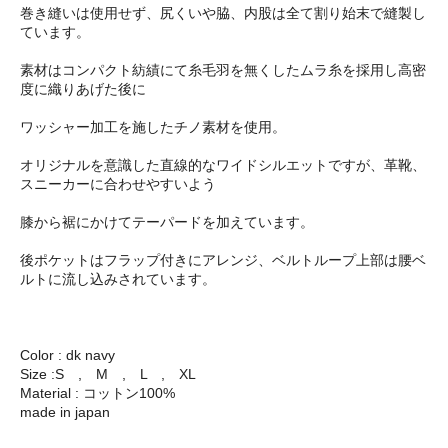
巻き縫いは使用せず、尻くいや脇、内股は全て割り始末で縫製し
ています。
素材はコンパクト紡績にて糸毛羽を無くしたムラ糸を採用し高密
度に織りあげた後に
ワッシャー加工を施したチノ素材を使用。
オリジナルを意識した直線的なワイドシルエットですが、革靴、
スニーカーに合わせやすいよう
膝から裾にかけてテーパードを加えています。
後ポケットはフラップ付きにアレンジ、ベルトループ上部は腰ベ
ルトに流し込みされています。
Color : dk navy
Size :S , M , L , XL
Material : コットン100%
made in japan