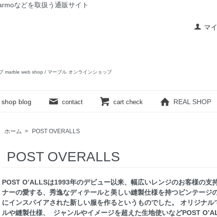
rslow,yarmoなどを取扱う通販サイト
マ
ップ marble web shop / マーブル オンラインショップ
shop blog
REAL SHOP
contact
cart check
ホーム
>
POST OVERALLS
POST OVERALLS
POST O’ALLSは1993年のデビュー以来、幅広いレンジのお客様
ナーの愛する、秀逸なディテールと美しい縫製仕様を持つビンテージ
にインスパイアされた新しい服を作るというものでした。 オリジナル
ルや縫製仕様、 ジャンルやイメージを超えた生地使いなどPOST O’