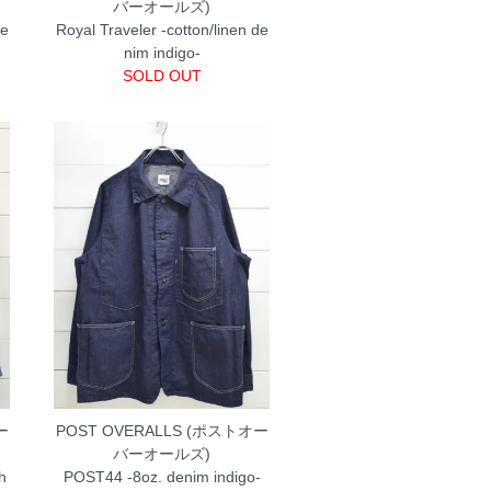
バーオールズ)
ee
Royal Traveler -cotton/linen de
nim indigo-
SOLD OUT
ー
POST OVERALLS (ポストオー
バーオールズ)
h
POST44 -8oz. denim indigo-