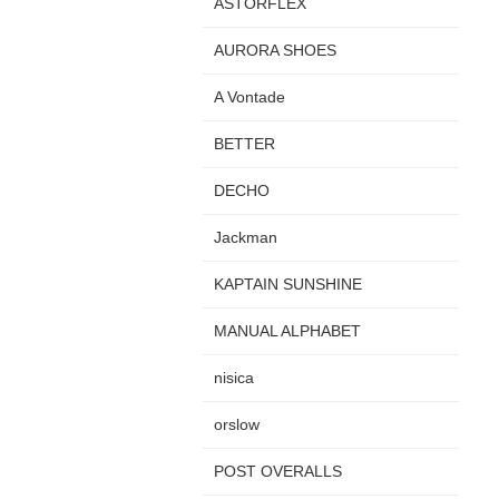
ASTORFLEX
AURORA SHOES
A Vontade
BETTER
DECHO
Jackman
KAPTAIN SUNSHINE
MANUAL ALPHABET
nisica
orslow
POST OVERALLS