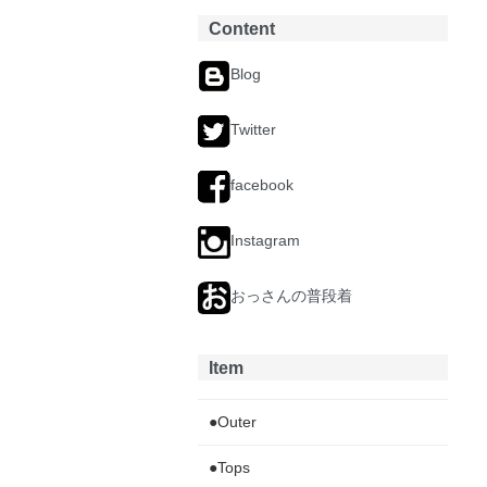
Content
Blog
Twitter
facebook
Instagram
おっさんの普段着
Item
●Outer
●Tops