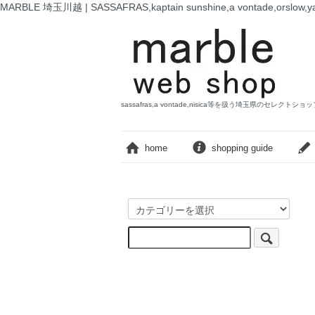
MARBLE 埼玉川越 | SASSAFRAS,kaptain sunshine,a vontade,o
sassafras,a vontade,nisica等を扱う埼玉県のセレクトショ
home
shopping guide