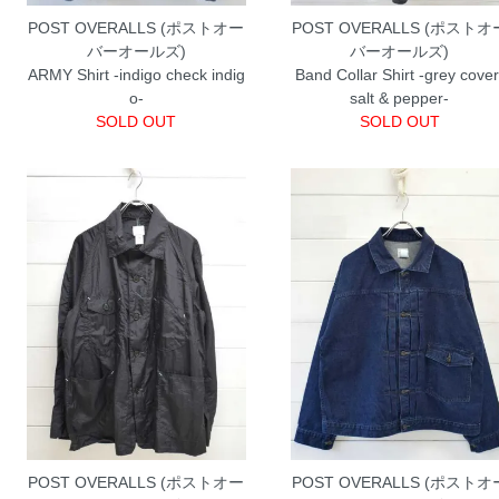
POST OVERALLS (ポストオー
POST OVERALLS (ポストオ
バーオールズ)
バーオールズ)
ARMY Shirt -indigo check indig
Band Collar Shirt -grey cover
o-
salt & pepper-
SOLD OUT
SOLD OUT
POST OVERALLS (ポストオー
POST OVERALLS (ポストオ