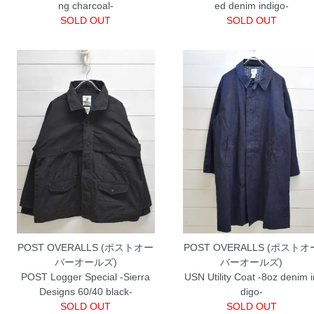
ng charcoal-
ed denim indigo-
SOLD OUT
SOLD OUT
POST OVERALLS (ポストオー
POST OVERALLS (ポストオ
バーオールズ)
バーオールズ)
POST Logger Special -Sierra
USN Utility Coat -8oz denim 
Designs 60/40 black-
digo-
SOLD OUT
SOLD OUT