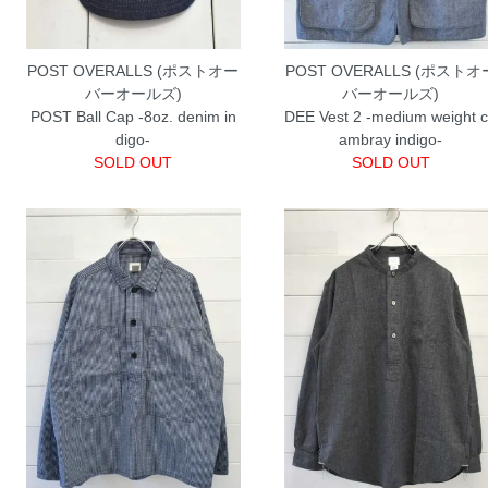
POST OVERALLS (ポストオー
POST OVERALLS (ポストオ
バーオールズ)
バーオールズ)
POST Ball Cap -8oz. denim in
DEE Vest 2 -medium weight 
digo-
ambray indigo-
SOLD OUT
SOLD OUT