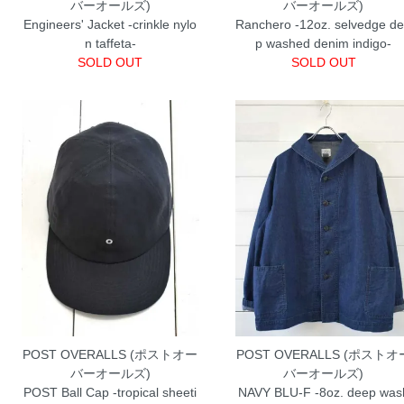
バーオールズ)
バーオールズ)
Engineers' Jacket -crinkle nylo
Ranchero -12oz. selvedge d
n taffeta-
p washed denim indigo-
SOLD OUT
SOLD OUT
POST OVERALLS (ポストオー
POST OVERALLS (ポストオ
バーオールズ)
バーオールズ)
POST Ball Cap -tropical sheeti
NAVY BLU-F -8oz. deep was