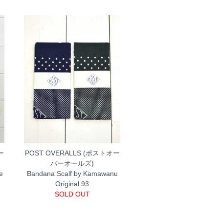
ー
POST OVERALLS (ポストオー
バーオールズ)
e
Bandana Scalf by Kamawanu
Original 93
SOLD OUT