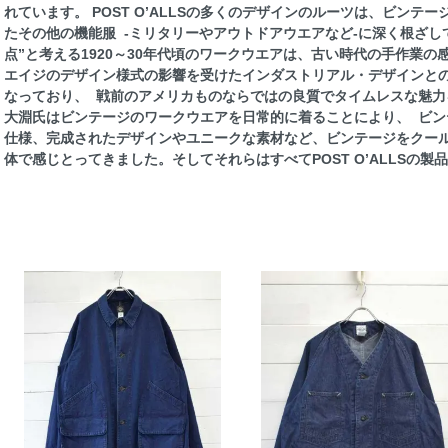
れています。 POST O’ALLSの多くのデザインのルーツは、ビン
たその他の機能服 -ミリタリーやアウトドアウエアなど-に深く根ざし
点”と考える1920～30年代頃のワークウエアは、古い時代の手作業
エイジのデザイン様式の影響を受けたインダストリアル・デザインと
なっており、 戦前のアメリカものならではの良質でタイムレスな魅力を
大淵氏はビンテージのワークウエアを日常的に着ることにより、 ビン
仕様、完成されたデザインやユニークな素材など、ビンテージをクー
体で感じとってきました。そしてそれらはすべてPOST O’ALLSの