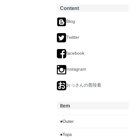
Content
Blog
Twitter
facebook
Instagram
おっさんの普段着
Item
●Outer
●Tops