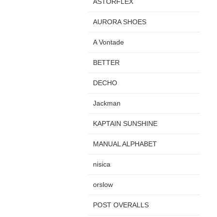
ASTORFLEX
AURORA SHOES
A Vontade
BETTER
DECHO
Jackman
KAPTAIN SUNSHINE
MANUAL ALPHABET
nisica
orslow
POST OVERALLS