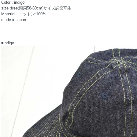
Color : indigo
size :free(頭周58-60cm)サイズ調節可能
Material : コットン:100%
made in japan
■indigo