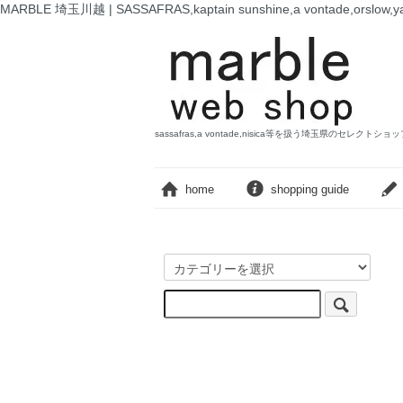
MARBLE 埼玉川越 | SASSAFRAS,kaptain sunshine,a vontade,o
sassafras,a vontade,nisica等を扱う埼玉県のセレクトショ
home
shopping guide