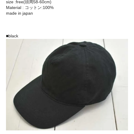
size :free(頭周58-60cm)
Material : コットン:100%
made in japan
■black