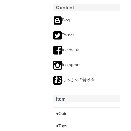
Content
Blog
Twitter
facebook
Instagram
おっさんの普段着
Item
●Outer
●Tops