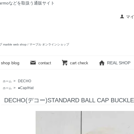
rslow,yarmoなどを取扱う通販サイト
マ
ップ marble web shop / マーブル オンラインショップ
shop blog
REAL SHOP
contact
cart check
>
DECHO
ホーム
>
●Cap/Hat
ホーム
DECHO(デコー)STANDARD BALL CAP BUCKLE -K