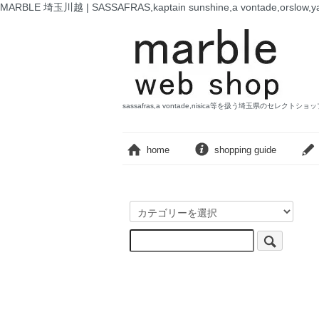
MARBLE 埼玉川越 | SASSAFRAS,kaptain sunshine,a vontade,o
sassafras,a vontade,nisica等を扱う埼玉県のセレクトショ
home
shopping guide