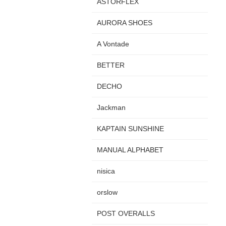
ASTORFLEX
AURORA SHOES
A Vontade
BETTER
DECHO
Jackman
KAPTAIN SUNSHINE
MANUAL ALPHABET
nisica
orslow
POST OVERALLS