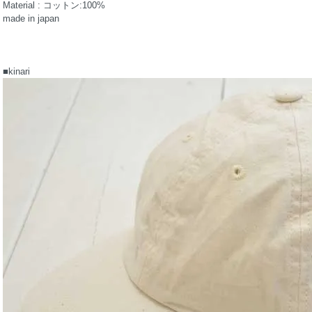
Material : コットン:100%
made in japan
■kinari